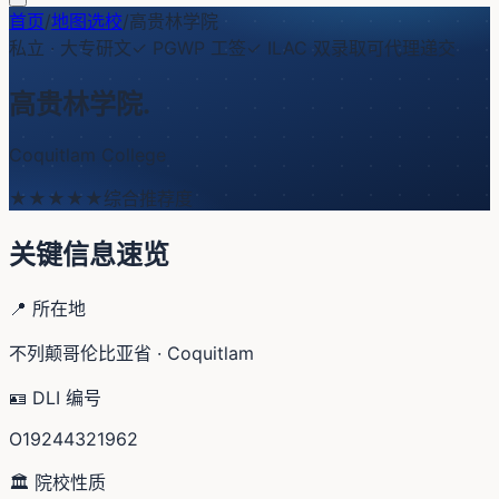
首页
/
地图选校
/
高贵林学院
私立
·
大专研文
✓ PGWP 工签
✓ ILAC 双录取
可代理递交
高贵林学院
.
Coquitlam College
★★★
★★
综合推荐度
关键信息速览
📍 所在地
不列颠哥伦比亚省 · Coquitlam
🪪 DLI 编号
O19244321962
🏛️ 院校性质