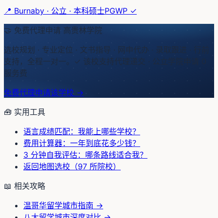
📍
Burnaby
·
公立
·
本科硕士
PGWP ✓
🤝 免费代理申请
高贵林学院
选校规划 · 专业定位 · 文书指导 · 网申代办 · 录取跟进 · 行前
支持，全程一对一。
✓ 该校支持代理递交 · 公立学院申请 0
服务费
免费代理申请该学校 →
🧰 实用工具
语言成绩匹配：我能上哪些学校？
费用计算器：一年到底花多少钱？
3 分钟自我评估：哪条路线适合我？
返回地图选校（97 所院校）
📖 相关攻略
温哥华留学城市指南
→
八大留学城市深度对比
→