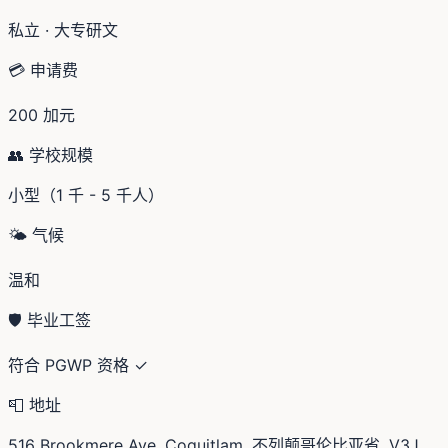
私立 · 大专研文
💳 申请费
200 加元
👥 学校规模
小型（1 千 - 5 千人）
🌤️ 气候
温和
🛡️ 毕业工签
符合 PGWP 资格 ✓
📮 地址
516 Brookmere Ave, Coquitlam, 不列颠哥伦比亚省, V3J