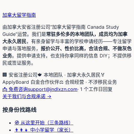
加拿大留学
指南
由加拿大安省注册公司“加拿大留学指南 Canada Study
Guide”运营。我们是
常驻多伦多的本地团队，成员均为加拿
大永久居民
，有亲身留学与丰富的学校申请经历——专注留学
申请与落地服务，
报价公开、性价比高，合法合规、不做灰色
业务
。提供申请支持，也支持你拿同样的信息 DIY；不提供移
民或签证服务。
🏢 安省注册公司
🍁 本地团队 · 加拿大永久居民
🏅
ApplyBoard 白金合作伙伴
⚖️ 合规经营 · 不涉移民业务
📩 免费咨询
support@jndlxzn.com
· 1 个工作日回复
关于我们与合规承诺 →
按身份找路线
🧭 从这里开始（三条路线）
👨‍👩‍👧 中小学留学（家长）