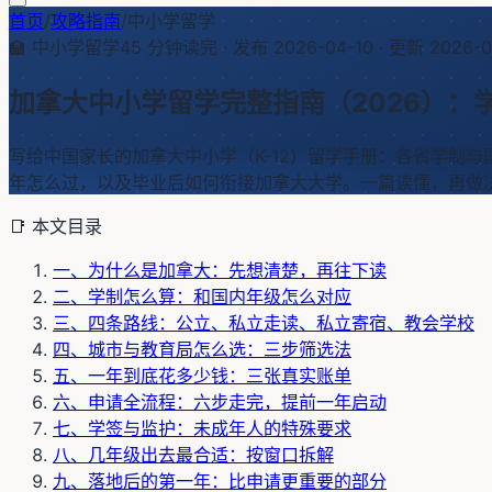
首页
/
攻略指南
/
中小学留学
🏫
中小学留学
45
分钟读完 · 发布
2026-04-10
· 更新
2026-0
加拿大中小学留学完整指南（2026）：
写给中国家长的加拿大中小学（K-12）留学手册：各省学制
年怎么过，以及毕业后如何衔接加拿大大学。一篇读懂，再做
📑 本文目录
一、为什么是加拿大：先想清楚，再往下读
二、学制怎么算：和国内年级怎么对应
三、四条路线：公立、私立走读、私立寄宿、教会学校
四、城市与教育局怎么选：三步筛选法
五、一年到底花多少钱：三张真实账单
六、申请全流程：六步走完，提前一年启动
七、学签与监护：未成年人的特殊要求
八、几年级出去最合适：按窗口拆解
九、落地后的第一年：比申请更重要的部分