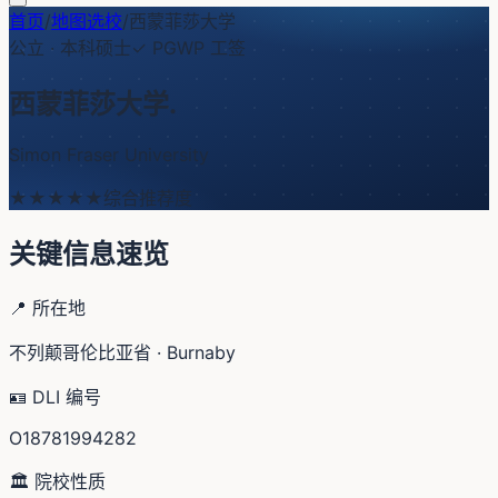
首页
/
地图选校
/
西蒙菲莎大学
公立
·
本科硕士
✓ PGWP 工签
西蒙菲莎大学
.
Simon Fraser University
★★★★
★
综合推荐度
关键信息速览
📍 所在地
不列颠哥伦比亚省 · Burnaby
🪪 DLI 编号
O18781994282
🏛️ 院校性质