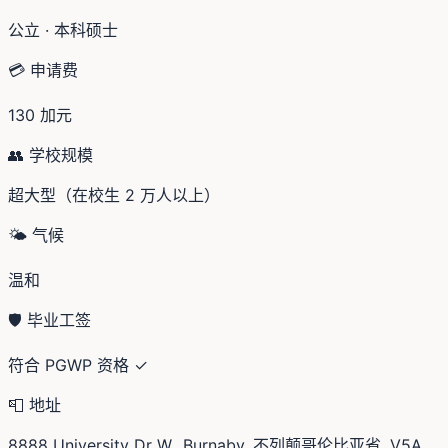
公立 · 本科硕士
💳 申请费
130 加元
👥 学校规模
超大型（在校生 2 万人以上）
🌤️ 气候
温和
🛡️ 毕业工签
符合 PGWP 资格 ✓
📮 地址
8888 University Dr W,, Burnaby, 不列颠哥伦比亚省, V5A