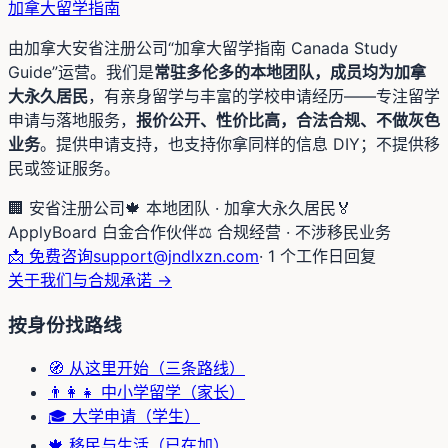
加拿大留学
指南
由加拿大安省注册公司“加拿大留学指南 Canada Study
Guide”运营。我们是
常驻多伦多的本地团队，成员均为加拿
大永久居民
，有亲身留学与丰富的学校申请经历——专注留学
申请与落地服务，
报价公开、性价比高，合法合规、不做灰色
业务
。提供申请支持，也支持你拿同样的信息 DIY；不提供移
民或签证服务。
🏢 安省注册公司
🍁 本地团队 · 加拿大永久居民
🏅
ApplyBoard 白金合作伙伴
⚖️ 合规经营 · 不涉移民业务
📩 免费咨询
support@jndlxzn.com
· 1 个工作日回复
关于我们与合规承诺 →
按身份找路线
🧭 从这里开始（三条路线）
👨‍👩‍👧 中小学留学（家长）
🎓 大学申请（学生）
🍁 移民与生活（已在加）