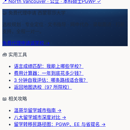
📍
North Vancouver
·
公立
·
本科硕士
PGWP ✓
🤝 免费代理申请
西蒙菲莎大学
选校规划 · 专业定位 · 文书指导 · 网申代办 · 录取跟进 · 行前
支持，全程一对一。
免费代理申请该学校 →
🧰 实用工具
语言成绩匹配：我能上哪些学校？
费用计算器：一年到底花多少钱？
3 分钟自我评估：哪条路线适合我？
返回地图选校（97 所院校）
📖 相关攻略
温哥华留学城市指南
→
八大留学城市深度对比
→
留学转移民路径图：PGWP、EE 与省提名
→