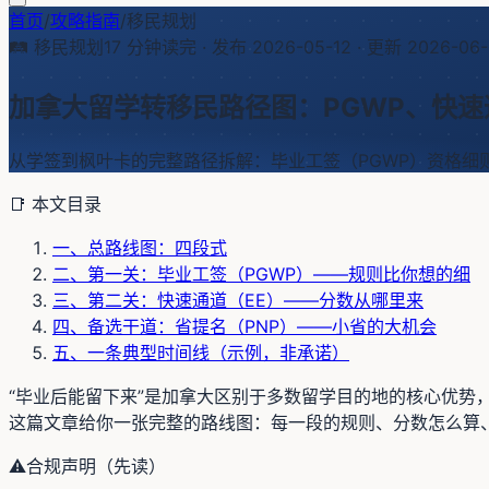
首页
/
攻略指南
/
移民规划
🛤️
移民规划
17
分钟读完 · 发布
2026-05-12
· 更新
2026-06
加拿大留学转移民路径图：PGWP、快
从学签到枫叶卡的完整路径拆解：毕业工签（PGWP）资格细
📑 本文目录
一、总路线图：四段式
二、第一关：毕业工签（PGWP）——规则比你想的细
三、第二关：快速通道（EE）——分数从哪里来
四、备选干道：省提名（PNP）——小省的大机会
五、一条典型时间线（示例，非承诺）
“毕业后能留下来”是加拿大区别于多数留学目的地的核心优势，但
这篇文章给你一张完整的路线图：每一段的规则、分数怎么算
⚠️
合规声明（先读）