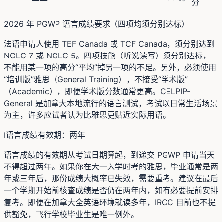
分
2026 年 PGWP 语言成绩要求（四项均须分别达标）
法语申请人使用 TEF Canada 或 TCF Canada，须分别达到
NCLC 7 或 NCLC 5。四项技能（听说读写）须分别达标，
不能用某一项的高分“平均”掉另一项的不足。另外，必须使用
“培训版”雅思（General Training），不接受“学术版”
（Academic），即便学术版分数通常更高。CELPIP-
General 是加拿大本地流行的语言测试，考试以日常生活场景
为主，许多应试者认为比雅思更贴近实际用语。
ℹ️
语言成绩有效期：两年
语言成绩的有效期从考试日期算起，到递交 PGWP 申请当天
不得超过两年。如果你在大一入学时考的雅思，毕业通常是两
年或三年后，那份成绩大概率已失效，需要重考。建议在最后
一个学期开始前核查成绩是否仍在两年内，如有必要提前安排
复考。即便在加拿大全英语环境就读多年，IRCC 目前也不提
供豁免，飞行学校毕业生是唯一例外。