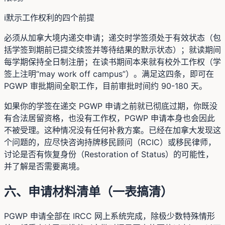
ℹ️
默示工作权利的四个前提
必须从加拿大境内递交申请；递交时学签须处于有效状态（包
括学签到期前已提交续签并等待结果的默示状态）；就读期间
每学期保持全日制注册；在读书期间本来就有校外工作权（学
签上注明“may work off campus”）。满足这四条，即可在
PGWP 审批期间全职工作，目前审批时间约 90-180 天。
如果你的学签在递交 PGWP 申请之前就已彻底过期，你既没
有合法居留资格，也没有工作权，PGWP 申请本身也会因此
不被受理。这种情况没有任何补救方案。已经在加拿大发现这
个问题的，应尽快咨询持牌移民顾问（RCIC）或移民律师，
讨论是否有恢复身份（Restoration of Status）的可能性，
并了解是否需要离境。
六、申请材料清单（一表搞清）
PGWP 申请全部在 IRCC 网上系统完成，除极少数特殊情形