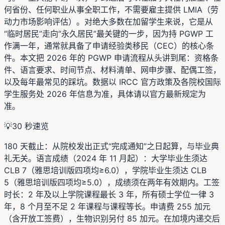
何省份、任何职业从事全职工作，不需要雇主提供 LMIA（劳
动力市场影响评估）。对绝大多数在加留学生来说，它是从
“临时居民”走向“永久居民”最关键的一步，因为持 PGWP 工
作满一年，通常就具备了申请经验类移民（CEC）的核心条
件。本文把 2026 年的 PGWP 申请流程从头讲到尾：资格条
件、语言要求、时间节点、材料清单、网申步骤、配偶工签，
以及每年最常见的踩坑。数据以 IRCC 官方政策及各院校国际
学生服务处 2026 年信息为准，具体请以官方最新规定为
准。
💡
30 秒速览
180 天截止：从院校发出正式“完成通知”之日起算，与毕业典
礼无关。语言成绩（2024 年 11 月起）：大学毕业生须达
CLB 7（雅思培训版四项均≥6.0），学院毕业生须达 CLB
5（雅思培训版四项均≥5.0），成绩须在两年有效期内。工签
时长：2 年及以上学院课程最长 3 年，所有硕士学位一律 3
年，8 个月至不足 2 年课程与课程等长。申请费 255 加元
（含开放工签费），生物识别另付 85 加元。在加境内递交后