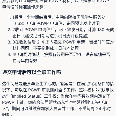
然后就可以立即开始准备 PGWP 材料。以下是拿到 PGWP
申请信的标准操作步骤：
1
最后一个学期结束后，主动向院校国际学生服务处
（ISS）申请 PGWP 申请信，询问预计发出时间
2
收到 PGWP 申请信后，记下颁发日期，计算 180 天截
止日（建议把日期写进手机日历并设提醒）
3
在收到信后 2-4 周内递交 PGWP 申请，留出时间应对
材料问题，不要拖到截止日前才处理
4
申请同时确认：护照有效期是否足够、语言成绩是否
在两年内有效
递交申请后可以全职工作吗
这个问题是最多毕业生关心的。答案是：在满足特定条件的情
况下，可以在 PGWP 审批期间全职工作。这种权利叫“默示状
态”（Implied Status）工作权：当你在学签有效期内递交了
PGWP 申请，你的合法居留状态从“学生”延续到“工签申请
人”，期间可以继续在加拿大居留并工作，不受每周 24 小时
限制。