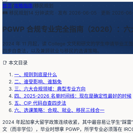
首页
/
攻略指南
/
移民规划
🛤️
移民规划
14
分钟读完 · 发布
2026-06-05
· 更新
2026-06
PGWP 合规专业完全指南（2026）：六
2024 年 11 月起，读 College 文凭和研文的学生申请毕
四步自查法，以及兼顾就业与移民的选课策略。
📑 本文目录
一、规则到底是什么
二、谁受影响、谁豁免
三、六大合规领域：典型专业方向
四、2025-2026 名单时间线：现在是确定性最好的时候
五、CIP 代码自查四步法
六、选课策略：合规、就业、移民三线合一
2024 年起加拿大留学政策连续收紧，其中最容易让学生“踩雷
文（而非学位），毕业时想拿 PGWP，所学专业必须落在 IR