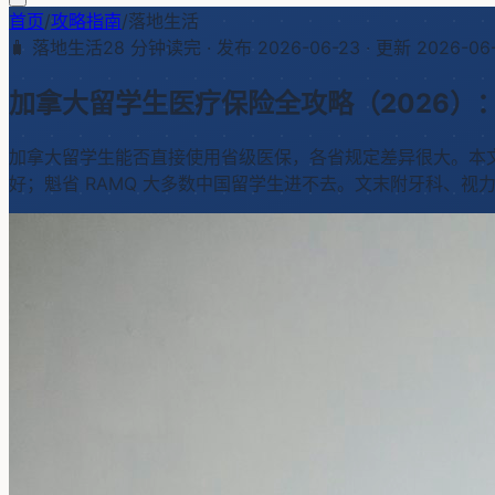
首页
/
攻略指南
/
落地生活
🧳
落地生活
28
分钟读完 · 发布
2026-06-23
· 更新
2026-06
加拿大留学生医疗保险全攻略（2026）
加拿大留学生能否直接使用省级医保，各省规定差异很大。本文逐省拆
好；魁省 RAMQ 大多数中国留学生进不去。文末附牙科、视