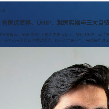
-23
：省医保资格、UHIP、就医实操与三大自
解：安省 OHIP 不覆盖学签持有人，须用 UHIP；卑诗省 
力、处方药三大自费陷阱省钱法，以及落地第一个月完整操作时间线