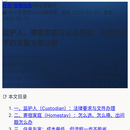
首页
/
攻略指南
/
中小学留学
🏫
中小学留学
24
分钟读完 · 发布
2026-05-06
· 更新
2026-06-10
监护人、寄宿家庭与父母陪读：未成年留
学的安置方案全解
孩子未成年去加拿大读中小学，住哪、谁来管是法律硬要求。
这篇按中国家庭的真实场景讲透：监护人（Custodian）资格
与 IMM 5646 公证流程、各省成年年龄差异、寄宿家庭怎么
选怎么换、住亲友家的正确做法、父母陪读的访客签证操作、
不同年级该选哪种安置组合，以及每种方案一年花多少钱。
📑 本文目录
一、监护人（Custodian）：法律要求与文件办理
二、寄宿家庭（Homestay）：怎么选、怎么换、出问
题怎么办
三、住亲友家：成本最低，但流程一步不能省