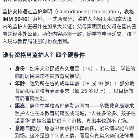
监护安排通过监护声明（Custodianship Declaration，表格
IMM 5646
）落地，一式两部分：监护人声明页由加拿大境
内的监护人签署并在加拿大公证；父母声明页由父母在国内签
署并经涉外公证。两份内容必须一致，随学签申请递交，孩子
入境与教育局注册时也会用到。
谁有资格当监护人？四个硬条件
身份
：加拿大公民或永久居民（PR）。持工签、学签的
临时居民通常不被教育局接受。
年龄
：达到所在省的成年年龄（18 或 19 岁）；部分教
育局和私立校有更高要求（如 25 岁以上），以目标教
育局官网为准。
距离
：居住在学校合理通勤范围内——多数教育局要求
监护人住在本教育局辖区或同城，“人在多伦多、孩子在
温哥华”的挂名监护过不了审核，真出事也到不了场。
意愿与能力
：愿意书面承担法律责任，紧急情况能立即
到场。这不是签个字的人情，而是有真实义务的法律角