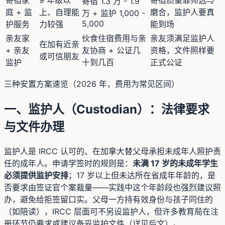
寄宿 1.3 万 - 1.9
庭 + 监
上、自理能
磨合，监护人要真
万 + 监护 1,000 -
5,000
护服务
力较强
能到场
亲友家
伙食住宿费用与亲
亲友须满足监护人
在加有近亲
+ 亲友
友协商 + 公证几
资格，文件照样要
或可信朋友
监护
十到几百
正式公证
三种安置方案速览（2026 年，费用为常见区间）
一、监护人（Custodian）：法律要求
与文件办理
监护人是 IRCC 认可的、在加拿大替父母承担未成年人照护责
任的成年人。申请学签时的规则是：
未满 17 岁的未成年学生
必须提供监护安排
；17 岁以上但未达所在省成年年龄的，是
否要求由签证官个案裁量——实践中这个年龄段也强烈建议照
办，避免给拒签留口实。父母一方持有效身份与孩子同住的
（如陪读），IRCC 层面可不另设监护人，但许多教育局在注
册环节仍要求或建议备妥监护文件（详见后文）。