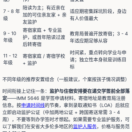
陪读为主；有近亲在
7 - 8 年
适应期密集踩坑阶段，身边
加的可住亲友家 + 亲
级
有人价值最大
友监护
寄宿家庭 + 专业监
9 - 10
教育局普遍开放寄宿；3 - 4
护，或首年陪读过渡
年级
年适应期足够从容
后转寄宿
时间紧，重点转向学业与申
11 - 12
寄宿家庭 / 寄宿学校
请；独立性本身就是训练目
年级
+ 监护
标
不同年级的推荐安置组合（一般建议，个案按孩子情况调整）
时间衔接上记住一条：
监护与住宿安排要在递交学签前全部落
定
——IMM 5646 是学签申请材料，寄宿地址是教育局注册
信息。按
申请时间线
的节奏，拿到录取通知书（LOA）后就应
立即启动监护公证（中加两地公证 + 跨国寄送常需 3 - 4
周），不要等到办学签时才想起。如果需要专业监护服务，可
以了解我们在安省大多伦多地区的
监护人服务
，价格与服务范