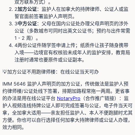
双方联系方式）。
2
加方公证
：监护人在加拿大的持牌律师、公证人或监
誓官面前签署监护人声明页。
3
中方公证
：父母在国内公证处办理父母声明页的涉外
公证（多数城市可同时出英文公证书；预约与出件常需
1 - 2 周）。
4
两份公证件随学签申请上传；纸质件让孩子随身携带
入境——边境官有权核验未成年人的监护安排，教育局
注册时通常也要原件或公证副本。
💡
加方公证不用跑律师楼：在线公证当天可办
IMM 5646 监护人声明页的加方公证，传统做法是监护人预
约律师楼/公证处线下签署，排期加路程常拖一两周。更省事
的办法是用在线公证平台
NotaryPro
（合作推广链接）：监
护人视频连线持牌公证人即可完成签署与公证，电子件当天可
拿，全加拿大适用——亲友担任监护人、本人不便跑腿时尤其
方便。你也可以自行选择任何加拿大持牌律师或公证人办理，
效力相同。