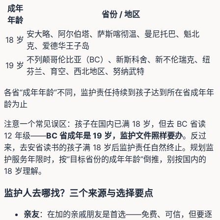
成年
省份 / 地区
年龄
安大略、阿尔伯塔、萨斯喀彻温、曼尼托巴、魁北
18 岁
克、爱德华王子岛
不列颠哥伦比亚（BC）、新斯科舍、新不伦瑞克、纽
19 岁
芬兰、育空、西北地区、努纳武特
各省“成年年龄”不同，监护责任持续到孩子达到所在省成年年
龄为止
注意一个常见误区：孩子在国内已满 18 岁，但去 BC 省读
12 年级——
BC 省成年是 19 岁，监护文件照样要办
。反过
来，去安省读书的孩子满 18 岁后监护责任自然终止。规划监
护服务年限时，按“目标省份的成年年龄”倒推，别按国内的
18 岁理解。
监护人去哪找？三个来源与选择要点
亲友
：在加的亲戚朋友是首选——免费、可信，但要逐