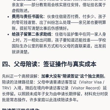
亲友家——部分教育局会核实居住安排，借址挂名属于
虚假陈述。
费用与责任书面化
：伙食住宿是否付费、付多少、孩子
的零花钱谁管、出了纠纷怎么处理——亲兄弟也要明算
账，提前写清楚比事后伤感情好。
给孩子留第二条求助线
：住宿与监护集中在同一家人身
上时，万一相处出问题，孩子要知道还能找谁——学校
国际生办公室的联系方式和与父母的直联渠道，出发前
就讲清楚。
四、父母陪读：签证操作与真实成本
先纠正一个高频误解：
加拿大没有“陪读签证”这个独立类别
。
陪读的法律路径是：父母申请普通访客签证（Visitor Visa /
TRV）入境，随后在境内申请访客记录（Visitor Record）延
长停留。以照顾未成年子女为由申请长期停留，材料充分时获
批是常态操作，许多家庭以此连续陪读多年。