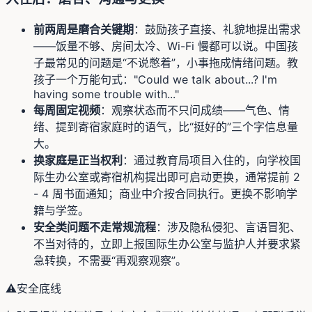
前两周是磨合关键期
：鼓励孩子直接、礼貌地提出需求
——饭量不够、房间太冷、Wi-Fi 慢都可以说。中国孩
子最常见的问题是“不说憋着”，小事拖成情绪问题。教
孩子一个万能句式："Could we talk about...? I'm
having some trouble with..."
每周固定视频
：观察状态而不只问成绩——气色、情
绪、提到寄宿家庭时的语气，比“挺好的”三个字信息量
大。
换家庭是正当权利
：通过教育局项目入住的，向学校国
际生办公室或寄宿机构提出即可启动更换，通常提前 2
- 4 周书面通知；商业中介按合同执行。更换不影响学
籍与学签。
安全类问题不走常规流程
：涉及隐私侵犯、言语冒犯、
不当对待的，立即上报国际生办公室与监护人并要求紧
急转换，不需要“再观察观察”。
⚠️
安全底线