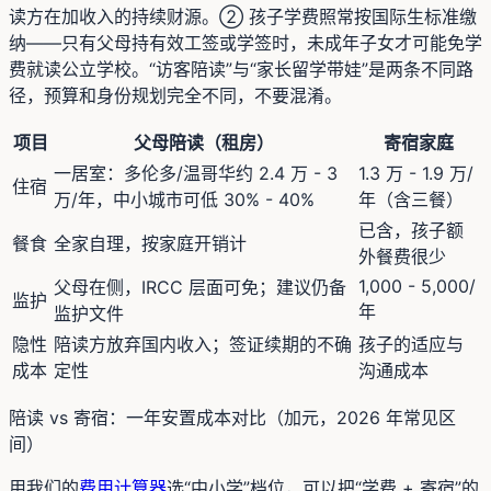
读方在加收入的持续财源。② 孩子学费照常按国际生标准缴
纳——只有父母持有效工签或学签时，未成年子女才可能免学
费就读公立学校。“访客陪读”与“家长留学带娃”是两条不同路
径，预算和身份规划完全不同，不要混淆。
项目
父母陪读（租房）
寄宿家庭
一居室：多伦多/温哥华约 2.4 万 - 3
1.3 万 - 1.9 万/
住宿
万/年，中小城市可低 30% - 40%
年（含三餐）
已含，孩子额
餐食
全家自理，按家庭开销计
外餐费很少
1,000 - 5,000/
父母在侧，IRCC 层面可免；建议仍备
监护
年
监护文件
隐性
陪读方放弃国内收入；签证续期的不确
孩子的适应与
成本
定性
沟通成本
陪读 vs 寄宿：一年安置成本对比（加元，2026 年常见区
间）
用我们的
费用计算器
选“中小学”档位，可以把“学费 + 寄宿”的