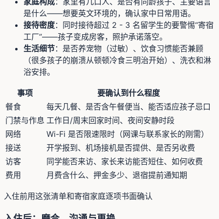
家庭构成
：家里有几口人、是否有同龄孩子、主要语言
是什么——想要英文环境的，确认家中日常用语。
接待密度
：同时接待超过 2 - 3 名留学生的要警惕“寄宿
工厂”——孩子变成房客，照护承诺落空。
生活细节
：是否养宠物（过敏）、饮食习惯能否兼顾
（很多孩子的崩溃从顿顿冷食三明治开始）、洗衣和淋
浴安排。
事项
要确认到什么程度
餐食
每天几餐、是否含午餐便当、能否适应孩子忌口
门禁与作息
工作日/周末回家时间、夜间安静时段
网络
Wi-Fi 是否限速限时（网课与联系家长的刚需）
接送
开学报到、机场接机是否提供、是否另收费
访客
同学能否来访、家长来访能否短住、如何收费
费用
月费含什么、押金多少、退宿提前通知期
入住前用这张清单和寄宿家庭逐项书面确认
入住后：磨合、沟通与更换