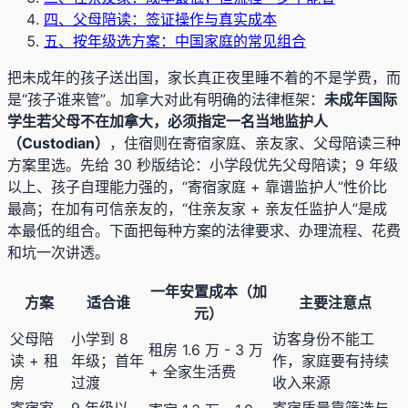
四、父母陪读：签证操作与真实成本
五、按年级选方案：中国家庭的常见组合
把未成年的孩子送出国，家长真正夜里睡不着的不是学费，而
是“孩子谁来管”。加拿大对此有明确的法律框架：
未成年国际
学生若父母不在加拿大，必须指定一名当地监护人
（Custodian）
，住宿则在寄宿家庭、亲友家、父母陪读三种
方案里选。先给 30 秒版结论：小学段优先父母陪读；9 年级
以上、孩子自理能力强的，“寄宿家庭 + 靠谱监护人”性价比
最高；在加有可信亲友的，“住亲友家 + 亲友任监护人”是成
本最低的组合。下面把每种方案的法律要求、办理流程、花费
和坑一次讲透。
一年安置成本（加
方案
适合谁
主要注意点
元）
父母陪
小学到 8
访客身份不能工
租房 1.6 万 - 3 万
读 + 租
年级；首年
作，家庭要有持续
+ 全家生活费
房
过渡
收入来源
寄宿家
9 年级以
寄宿质量靠筛选与