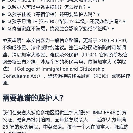
Q.
孩子未成年，可以自己坐飞机来加拿大吗？
▾
Q.
监护人可以中途更换吗？怎么操作？
▾
Q.
孩子住校（寄宿学校）还需要监护人吗？
▾
Q.
孩子已满 18 岁去 BC 省读 12 年级，还要办监护吗？
▾
Q.
寄宿家庭不满意，换家庭会影响学籍或学签吗？
▾
免责声明：本文内容为一般信息整理，更新于
2026-06-10
，
不构成移民、法律或财务建议。签证与移民政策随时可能调
整，请以加拿大移民、难民及公民部（IRCC）官网及院校官
网最新公布为准；涉及个案的移民事务，依据加拿大《学院
法》（College of Immigration and Citizenship
Consultants Act），请咨询持牌移民顾问（RCIC）或移民律
师。
需要靠谱的监护人？
我们在安省大多伦多地区提供监护人服务：IMM 5646 加方
公证、教育局报到陪同、全年紧急联系人——监护人为年满
25 岁的永久居民，中英双语。孩子一个人在加拿大，托底的