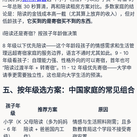
一年总账 30 秒算清，再和陪读租房方案对比。多数家庭的结
论是：陪读的金钱成本高一截（尤其算上放弃的收入），但对
低龄孩子，
它买到的是寄宿买不到的东西
。
ℹ️
陪读还是寄宿？按孩子年龄做决策
8 年级以下优先陪读——这个年龄段孩子的情感需求和生活管
理远超寄宿家庭的服务边界，语言不通时尤其如此。9 - 10
年级看孩子：自理能力强、性格外向的可以寄宿，首年也可
“陪读过渡半年 + 转寄宿”。11 - 12 年级优先寄宿——大学申
请季更需要独立性，这也是向大学生活的预演。
五、按年级选方案：中国家庭的常见组合
孩子年
推荐方案
原因
级
小学（K
父母陪读（多为妈妈
情感与生活照料刚需；且多
- 6 年
陪读 + 爸爸国内工
数教育局这个学段不接受寄
级）
作）
宿安置