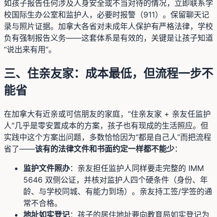
如孩子报告任何涉及人身安全或不当对待的情况，立即联系学
校国际生办公室和监护人，必要时报警（911）。保留聊天记
录与照片证据。加拿大各省对未成年人保护有严格法律，学校
负有强制报告义务——这套体系是有效的，关键是让孩子知道
“说出来有用”。
三、住亲友家：成本最低，但流程一步不
能省
在加拿大有近亲或可信朋友的家庭，“住亲友家 + 亲友任监护
人”几乎是零安置成本的方案，孩子也有现成的生活照应。但
实践中这个方案出问题，多数恰恰因为“都是自己人”而把流程
省了——
该有的法律文件和书面约定一样都不能少
：
监护文件照办
：亲友担任监护人同样要走完整的 IMM
5646 双侧公证，并核对监护人四个硬条件（身份、年
龄、与学校同城、有能力到场）。亲友持工签/学签的通
常不合格。
地址如实登记
：孩子的居住地址要向教育局如实登记为