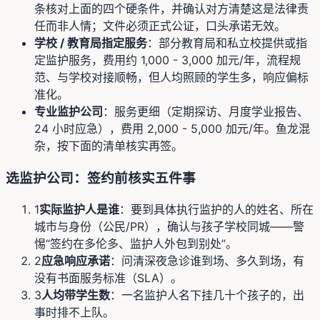
条核对上面的四个硬条件，并确认对方清楚这是法律责
任而非人情；文件必须正式公证，口头承诺无效。
学校 / 教育局指定服务
：部分教育局和私立校提供或指
定监护服务，费用约 1,000 - 3,000 加元/年，流程规
范、与学校对接顺畅，但人均照顾的学生多，响应偏标
准化。
专业监护公司
：服务更细（定期探访、月度学业报告、
24 小时应急），费用 2,000 - 5,000 加元/年。鱼龙混
杂，按下面的清单核实再签。
选监护公司：签约前核实五件事
1
实际监护人是谁
：要到具体执行监护的人的姓名、所在
城市与身份（公民/PR），确认与孩子学校同城——警
惕“签约在多伦多、监护人外包到别处”。
2
应急响应承诺
：问清深夜急诊谁到场、多久到场，有
没有书面服务标准（SLA）。
3
人均带学生数
：一名监护人名下挂几十个孩子的，出
事时排不上队。