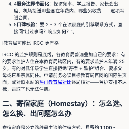
4
服务边界书面化
：探访频率、学业报告、家长会出
席、机场接送哪些含在年费内、哪些另收费——逐项写
进合同。
5
口碑核验
：要 2 - 3 个在读家庭的引荐联系方式，直
接问“出过事吗？响应如何？”。
ℹ️
教育局可能比 IRCC 更严格
IRCC 的监护规则是底线，各教育局普遍叠加自己的要求：有
的要求监护人住在本教育局辖区内，有的要求监护人年满 25
岁，有的对低年级学生直接拒绝“寄宿 + 监护”组合、要求父
母或直系亲属同住。申请前务必读目标教育局官网的国际生页
面，或对照本站的
热门教育局对比
逐局核对——监护安排不达
标，录取了也无法注册。
二、寄宿家庭（Homestay）：怎么选、
怎么换、出问题怎么办
寄宿家庭是公立路线最主流的住宿方式，
月费约 1,100 -