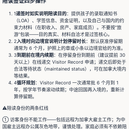
陪读签证四步操作
1
递签时如实说明陪读目的
：提供孩子的录取通知书
（LOA）、学签信息、资金证明，以及自己与国内的约
束力材料（在职收入、房产、家庭成员）。不要按“旅
游”包装——目的真实、材料自洽才是过签核心。
2
入境时向边境官说明计划停留时长
：默认获准停留期
通常为 6 个月，护照上的章或小条以边境官给的为准。
3
到期前在境内续期
：在停留身份到期前（建议提前 30
天以上）在线递交 Visitor Record 申请；递交后即处于
合法等待状态（maintained status），可在加拿大境内
等结果。
4
循环规划
：Visitor Record 一次通常批 6 个月到 1
年，按学年节奏滚动续期；中途回国再入境的，重新计
算停留期。
⚠️
陪读身份的两条红线
① 访客身份不能工作——包括远程为加拿大雇主工作；为中
国雇主远程办公属灰色地带，谨慎处理。家庭必须有不依赖陪