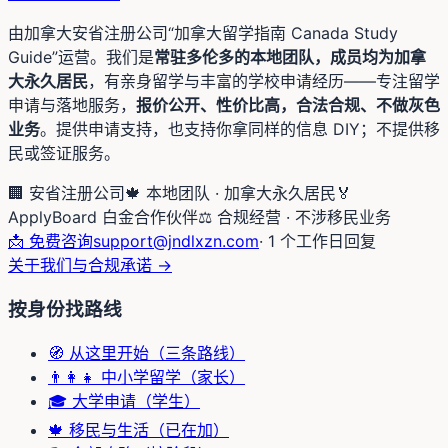
由加拿大安省注册公司“加拿大留学指南 Canada Study
Guide”运营。我们是
常驻多伦多的本地团队，成员均为加拿
大永久居民
，有亲身留学与丰富的学校申请经历——专注留学
申请与落地服务，
报价公开、性价比高，合法合规、不做灰色
业务
。提供申请支持，也支持你拿同样的信息 DIY；不提供移
民或签证服务。
🏢 安省注册公司
🍁 本地团队 · 加拿大永久居民
🏅
ApplyBoard 白金合作伙伴
⚖️ 合规经营 · 不涉移民业务
📩 免费咨询
support@jndlxzn.com
· 1 个工作日回复
关于我们与合规承诺 →
按身份找路线
🧭 从这里开始（三条路线）
👨‍👩‍👧 中小学留学（家长）
🎓 大学申请（学生）
🍁 移民与生活（已在加）