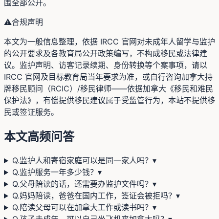
围全部公开。
⚠️
合规声明
本文为一般信息整理，依据 IRCC 官网对未成年人留学与监护
的公开要求及各教育局公开政策编写，不构成移民或法律建
议。监护声明、访客记录续期、身份转换等个案事项，请以
IRCC 官网及目标教育局当年要求为准，或自行咨询加拿大持
牌移民顾问（RCIC）/移民律师——依据加拿大《移民和难民
保护法》，有偿提供移民建议属于受监管行为，本站不提供移
民或签证服务。
本文高频问答
Q.
监护人和寄宿家庭可以是同一家人吗？
▾
Q.
监护服务一年多少钱？
▾
Q.
父母陪读的话，还需要办监护文件吗？
▾
Q.
妈妈陪读，爸爸在国内工作，签证会被拒吗？
▾
Q.
陪读父母可以在加拿大工作或读书吗？
▾