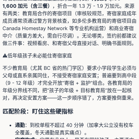
1,600 加元（含三餐）
，折合一年 1.3 万 - 1.9 万加元。来源
有两类：教育局合作的寄宿项目（审核较规范，寄宿家庭成年
成员通常须通过警方背景核查，如多伦多教育局的寄宿项目由
Canada Homestay Network 等专业机构运营）和商业寄宿
中介（质量方差大，需自行尽调）。无论哪类，签约前都建议
做三件事：视频看房、和寄宿父母直接对话、明确书面规则。
⚠️
低年级孩子未必能住寄宿家庭
不少教育局（尤其 BC 省的热门学区）要求小学段学生必须与
父母或直系亲属同住，不接受寄宿家庭安置；普遍要到高中段
（9 - 12 年级）才完全开放“寄宿 + 监护”组合。各教育局的
年级分界线不同，把“孩子的年级 + 目标教育局”放在一起核
对，再决定安置方案——这一步顺序错了，方案要推倒重来。
匹配阶段：盯住这些硬指标
通勤
：到校单程不超过 40 分钟（加拿大公立没有校车
全覆盖，冬天通勤是真实痛点）。