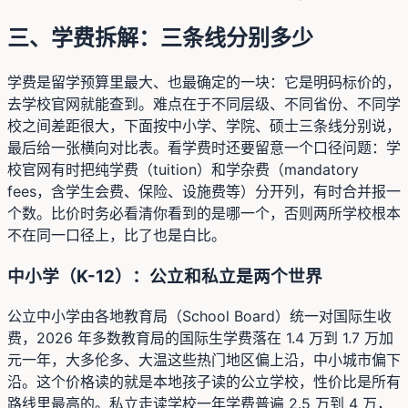
三、学费拆解：三条线分别多少
学费是留学预算里最大、也最确定的一块：它是明码标价的，
去学校官网就能查到。难点在于不同层级、不同省份、不同学
校之间差距很大，下面按中小学、学院、硕士三条线分别说，
最后给一张横向对比表。看学费时还要留意一个口径问题：学
校官网有时把纯学费（tuition）和学杂费（mandatory
fees，含学生会费、保险、设施费等）分开列，有时合并报一
个数。比价时务必看清你看到的是哪一个，否则两所学校根本
不在同一口径上，比了也是白比。
中小学（K-12）：公立和私立是两个世界
公立中小学由各地教育局（School Board）统一对国际生收
费，2026 年多数教育局的国际生学费落在 1.4 万到 1.7 万加
元一年，大多伦多、大温这些热门地区偏上沿，中小城市偏下
沿。这个价格读的就是本地孩子读的公立学校，性价比是所有
路线里最高的。私立走读学校一年学费普遍 2.5 万到 4 万，