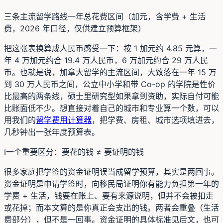
三条主流留学路线一年总花费区间（加元，含学费 + 生活
费，2026 年口径，仅供建立预算框架）
把这张表换算成人民币感受一下：按 1 加元约 4.85 元算，一
年 4 万加元约合 19.4 万人民币，6 万加元约合 29 万人民
币。也就是说，加拿大留学的主流区间，大致落在一年 15 万
到 30 万人民币之间，公立中小学和带 Co-op 的学院是性价
比最高的两条线，硕士里研究型如果拿到资助，实际自付可能
比账面低不少。想直接对着自己的城市和专业算一个数，可以
用我们的
留学费用计算器
，把学费、房租、城市选项填进去，
几秒钟出一张年度预算表。
ℹ️
一个重要区分：要花的钱 ≠ 要证明的钱
很多家庭把学签的资金证明误当成留学预算，其实是两回事。
资金证明是申请学签时，向移民局证明你有能力负担第一年的
学费 + 生活，钱要在账上、要有来源说明，但并不会被扣走
或花掉；而本文算的是你真正会支出的钱。两者会重叠（生活
费部分），但不是一回事。资金证明的具体标准见后文，也可