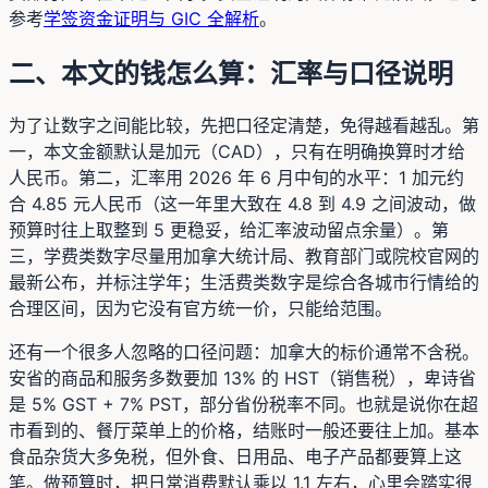
参考
学签资金证明与 GIC 全解析
。
二、本文的钱怎么算：汇率与口径说明
为了让数字之间能比较，先把口径定清楚，免得越看越乱。第
一，本文金额默认是加元（CAD），只有在明确换算时才给
人民币。第二，汇率用 2026 年 6 月中旬的水平：1 加元约
合 4.85 元人民币（这一年里大致在 4.8 到 4.9 之间波动，做
预算时往上取整到 5 更稳妥，给汇率波动留点余量）。第
三，学费类数字尽量用加拿大统计局、教育部门或院校官网的
最新公布，并标注学年；生活费类数字是综合各城市行情给的
合理区间，因为它没有官方统一价，只能给范围。
还有一个很多人忽略的口径问题：加拿大的标价通常不含税。
安省的商品和服务多数要加 13% 的 HST（销售税），卑诗省
是 5% GST + 7% PST，部分省份税率不同。也就是说你在超
市看到的、餐厅菜单上的价格，结账时一般还要往上加。基本
食品杂货大多免税，但外食、日用品、电子产品都要算上这
笔。做预算时，把日常消费默认乘以 1.1 左右，心里会踏实很