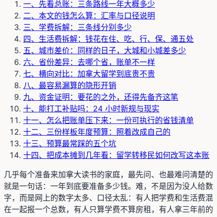
一、先看总账：三条路线一年大概多少
二、本文的钱怎么算：汇率与口径说明
三、学费拆解：三条线分别多少
四、生活费拆解：钱花在住、吃、行、保、通五处
五、城市差价：同样的日子，大城和小城差多少
六、省份差异：去哪个省，账单不一样
七、横向对比：加拿大留学到底贵不贵
八、最容易漏算的隐形开销
九、资金证明：要花的之外，还得先备齐这笔
十、能打工补贴吗：24 小时新规与现实
十一、怎么把账单压下来：一份可执行的省钱清单
十二、三份样板年度预算：照着改成自己的
十三、预算最常踩的五个坑
十四、把成本摊到几年看：留学转移民如何改写这本账
几乎每个准备来加拿大读书的家庭，最先问、也最难问清楚的
就是一句话：一年到底要准备多少钱。难，不是因为没人给数
字，而是网上的数字太多、口径太乱：有人把学费和生活费混
在一起报一个总数，有人只算学费不算房租，有人拿三年前的