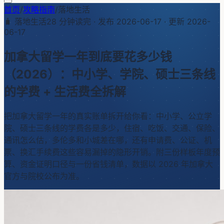
首页
/
攻略指南
/
落地生活
🧳
落地生活
28
分钟读完 · 发布
2026-06-17
· 更新
2026-
06-17
加拿大留学一年到底要花多少钱
（2026）：中小学、学院、硕士三条线
的学费 + 生活费全拆解
把加拿大留学一年的真实账单拆开给你看：中小学、公立学
院、硕士三条线的学费各是多少，住宿、吃饭、交通、保险、
通讯怎么估，多伦多和小城差在哪，还有申请费、公证、机
票、换汇手续费这些容易漏掉的隐形开销。附三份样板年度预
算、资金证明口径与一份省钱清单，数据以 2026 年加拿大
官方与院校公布为准。