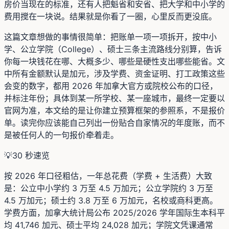
房价当现在的标准，还有人把魁省和安省、把大学和中小学的
费用搅在一块说。结果就是你看了一圈，心里反而更没底。
这篇文章想做的事情很简单：把账单一项一项拆开，按中小
学、公立学院（College）、硕士三条主流路线分别算，告诉
你每一块钱花在哪、大概多少、哪些是硬性支出哪些能省。文
中所有金额默认是加元，涉及学费、资金证明、打工政策这些
会变的数字，都用 2026 年加拿大官方或院校公布的口径，
并标注年份；具体到某一所学校、某一座城市，最终一定要以
官网为准，本文给的是让你建立预算框架的参照系，不是报价
单。读完你应该能自己列出一份贴合自家情况的年度账，而不
是被任何人的一句报价牵着走。
💡
30 秒速览
按 2026 年口径粗估，一年总花费（学费 + 生活费）大致
是：公立中小学约 3 万至 4.5 万加元；公立学院约 3 万至
4.5 万加元；硕士约 3.8 万至 6 万加元，名校或商科更高。
学费方面，加拿大统计局公布 2025/2026 学年国际生本科平
均 41,746 加元、硕士平均 24,028 加元；学院文凭课通常