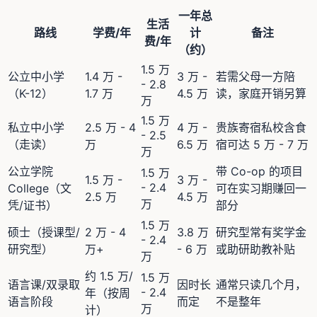
一年总
生活
路线
学费/年
计
备注
费/年
（约）
1.5 万
公立中小学
1.4 万 -
3 万 -
若需父母一方陪
- 2.8
（K-12）
1.7 万
4.5 万
读，家庭开销另算
万
1.5 万
私立中小学
2.5 万 - 4
4 万 -
贵族寄宿私校含食
- 2.5
（走读）
万
6.5 万
宿可达 5 万 - 7 万
万
公立学院
带 Co-op 的项目
1.5 万
1.5 万 -
3 万 -
- 2.4
College（文
可在实习期赚回一
2.5 万
4.5 万
万
凭/证书）
部分
1.5 万
硕士（授课型/
2 万 - 4
3.8 万
研究型常有奖学金
- 2.4
研究型）
万+
- 6 万
或助研助教补贴
万
约 1.5 万/
1.5 万
语言课/双录取
因时长
通常只读几个月，
- 2.4
年（按周
语言阶段
而定
不是整年
万
计）