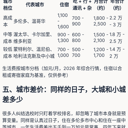
城市
吃 + 行 +
月合计
年合计
代表城市
住宿
档位
通讯 + 杂
（约）
（约）
1,100
高成
2.2 万
700 -
1,800 -
-
多伦多、温哥华
900
2,500
本
- 3 万
1,600
中等
渥太华、卡尔加里、
1.8 万 -
900 -
600 -
1,500 -
1,300
800
2,100
成本
维多利亚
2.5 万
较低
蒙特利尔、温尼伯、
1.4 万 -
700 -
500 -
1,200 -
1,000
700
1,700
成本
哈利法克斯及中小城
2 万
生活费按城市分档（加元/月，2026 年综合行情，住宿以合
租或寄宿家庭为基准，仅供参考）
五、城市差价：同样的日子，大城和小城
差多少
很多人纠结选校时只盯着学校排名，却忽略了城市本身就是预
算变量。同样是认真过日子，住在多伦多市中心和住在一座中
等城市，一年生活费差出五千到一万加元是常事，四年下来就