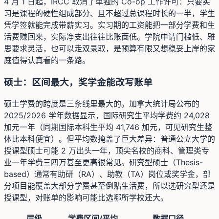
4 月 1 日起，IRCC 取消了单独的 Co-op 工作许可：只要实
习是课程的硬性组成部分、且不超过总课程时长的一半，学生
凭学签就能完成带薪实习。实习期的工资能把一部分学费和生
活费赚回来，实际净支出往往比账面低。学院申请门槛低、雅
思要求灵活，也可以走双录取，是预算有限又想稳妥上岸的家
庭值得认真看的一条路。
硕士：区间最大，奖学金能改写账单
硕士学费的跨度是三条线里最大的。加拿大统计局公布的
2025/2026 学年数据显示，国际研究生平均学费约 24,028
加元一年（同期国际本科生平均 41,746 加元，可见研究生整
体比本科便宜）。但平均数掩盖了巨大差异：普通公立大学的
授课型硕士可能 2 万出头一年，顶尖名校的商科、管理类专
业一年学费三四万甚至更高很常见。研究型硕士（Thesis-
based）通常有助研（RA）、助教（TA）岗位或奖学金，部
分项目能覆盖大部分学费甚至倒贴生活费，所以选研究型还是
授课型，对账单的影响可能比选哪所学校还大。
层级
学费区间/平均
数据口径