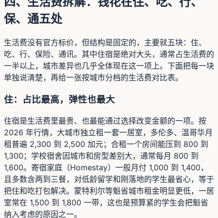
四、生活费拆解：钱花在住、吃、行、
保、通五处
生活费没有官方标价，但结构是固定的，主要就五块：住、
吃、行、保险、通讯。其中住宿是绝对大头，通常占生活费的
一半以上，城市差异也几乎全体现在这一项上。下面把每一块
单独说清楚，再给一张按城市分档的生活费对比表。
住：占比最高，弹性也最大
住宿是生活费里最贵、也最能通过选择改变金额的一项。按
2026 年行情，大城市独立租一套一居室，多伦多、温哥华月
租普遍 2,300 到 2,500 加元；合租一个房间能压到 800 到
1,300；学校宿舍因城市和房型差别大，通常每月 800 到
1,600。寄宿家庭（Homestay）一般月付 1,000 到 1,400，
且多数含两到三餐，对低龄留学和刚落地的学生最省心，等于
把住和吃打包解决。蒙特利尔等魁省城市租金明显更低，一居
室常在 1,500 到 1,800 一带，这也是预算紧的学生会把魁省
纳入考虑的原因之一。