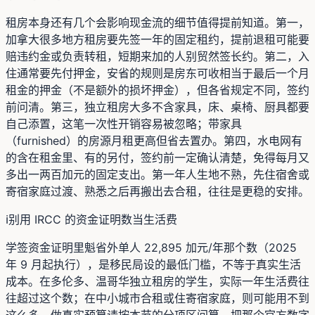
租房本身还有几个会影响现金流的细节值得提前知道。第一，
加拿大很多地方租房要先签一年的固定租约，提前退租可能要
赔违约金或负责转租，短期来加的人别贸然签长约。第二，入
住通常要先付押金，安省的规则是房东可收相当于最后一个月
租金的押金（不是额外的损坏押金），但各省规定不同，签约
前问清。第三，独立租房大多不含家具，床、桌椅、厨具都要
自己添置，这笔一次性开销容易被忽略；带家具
（furnished）的房源月租更高但省去置办。第四，水电网有
的含在租金里、有的另付，签约前一定确认清楚，免得每月又
多出一两百加元的固定支出。第一年人生地不熟，先住宿舍或
寄宿家庭过渡、熟悉之后再搬出去合租，往往是更稳的安排。
ℹ️
别用 IRCC 的资金证明数当生活费
学签资金证明里魁省外单人 22,895 加元/年那个数（2025
年 9 月起执行），是移民局设的最低门槛，不等于真实生活
成本。在多伦多、温哥华独立租房的学生，实际一年生活费往
往超过这个数；在中小城市合租或住寄宿家庭，则可能用不到
这么多。做真实预算请按本节的分项区间算，把那个官方数字