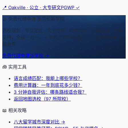
📍
Oakville
·
公立
·
大专研文
PGWP ✓
🤝 免费代理申请
圣劳伦斯学院
选校规划 · 专业定位 · 文书指导 · 网申代办 · 录取跟进 · 行前
支持，全程一对一。
✓ 该校支持代理递交 · 公立学院申请 0
服务费
免费代理申请该学校 →
🧰 实用工具
语言成绩匹配：我能上哪些学校？
费用计算器：一年到底花多少钱？
3 分钟自我评估：哪条路线适合我？
返回地图选校（97 所院校）
📖 相关攻略
八大留学城市深度对比
→