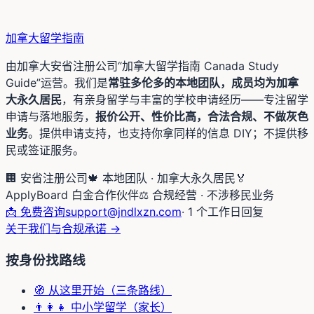
加拿大留学
指南
由加拿大安省注册公司“加拿大留学指南 Canada Study
Guide”运营。我们是
常驻多伦多的本地团队，成员均为加拿
大永久居民
，有亲身留学与丰富的学校申请经历——专注留学
申请与落地服务，
报价公开、性价比高，合法合规、不做灰色
业务
。提供申请支持，也支持你拿同样的信息 DIY；不提供移
民或签证服务。
🏢 安省注册公司
🍁 本地团队 · 加拿大永久居民
🏅
ApplyBoard 白金合作伙伴
⚖️ 合规经营 · 不涉移民业务
📩 免费咨询
support@jndlxzn.com
· 1 个工作日回复
关于我们与合规承诺 →
按身份找路线
🧭 从这里开始（三条路线）
👨‍👩‍👧 中小学留学（家长）