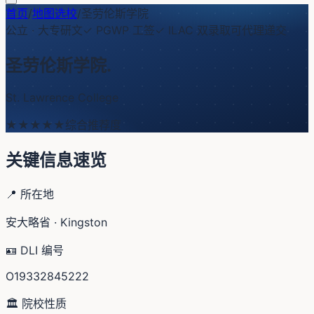
首页
/
地图选校
/
圣劳伦斯学院
公立
·
大专研文
✓ PGWP 工签
✓ ILAC 双录取
可代理递交
圣劳伦斯学院
.
St. Lawrence College
★★★
★★
综合推荐度
关键信息速览
📍 所在地
安大略省 · Kingston
🪪 DLI 编号
O19332845222
🏛️ 院校性质