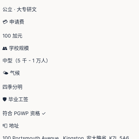
公立 · 大专研文
💳 申请费
100 加元
👥 学校规模
中型（5 千 - 1 万人）
🌤️ 气候
四季分明
🛡️ 毕业工签
符合 PGWP 资格 ✓
📮 地址
100 Portsmouth Avenue , Kingston, 安大略省, K7L 5A6