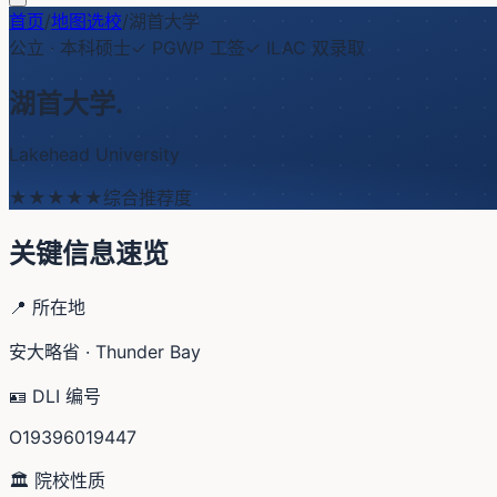
首页
/
地图选校
/
湖首大学
公立
·
本科硕士
✓ PGWP 工签
✓ ILAC 双录取
湖首大学
.
Lakehead University
★★★
★★
综合推荐度
关键信息速览
📍 所在地
安大略省 · Thunder Bay
🪪 DLI 编号
O19396019447
🏛️ 院校性质