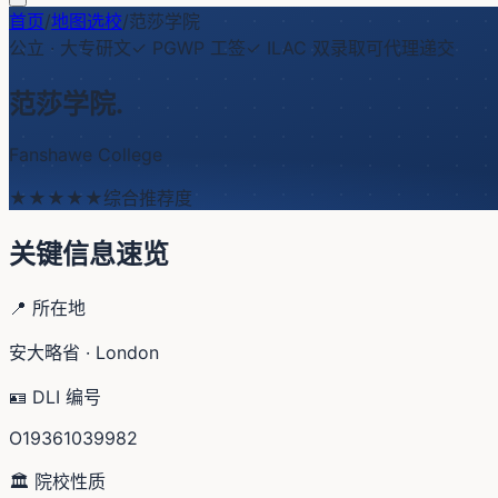
首页
/
地图选校
/
范莎学院
公立
·
大专研文
✓ PGWP 工签
✓ ILAC 双录取
可代理递交
范莎学院
.
Fanshawe College
★★★★
★
综合推荐度
关键信息速览
📍 所在地
安大略省 · London
🪪 DLI 编号
O19361039982
🏛️ 院校性质