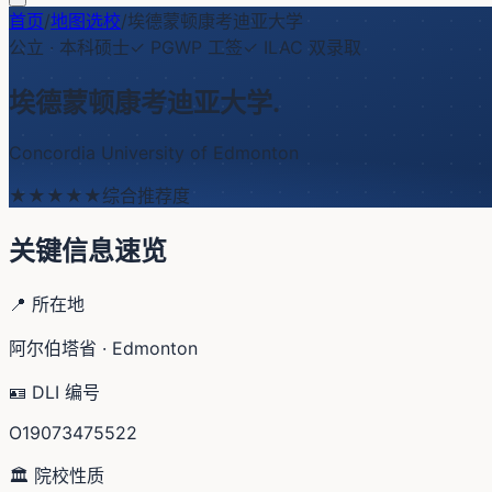
首页
/
地图选校
/
埃德蒙顿康考迪亚大学
公立
·
本科硕士
✓ PGWP 工签
✓ ILAC 双录取
埃德蒙顿康考迪亚大学
.
Concordia University of Edmonton
★★★
★★
综合推荐度
关键信息速览
📍 所在地
阿尔伯塔省 · Edmonton
🪪 DLI 编号
O19073475522
🏛️ 院校性质