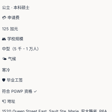
公立 · 本科硕士
💳 申请费
125 加元
👥 学校规模
中型（5 千 - 1 万人）
🌤️ 气候
寒冷
🛡️ 毕业工签
符合 PGWP 资格 ✓
📮 地址
1520 Queen Street East, Sault Ste. Marie, 安大略省, P6A