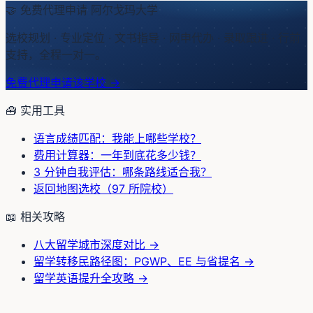
🤝 免费代理申请
阿尔戈玛大学
选校规划 · 专业定位 · 文书指导 · 网申代办 · 录取跟进 · 行前
支持，全程一对一。
免费代理申请该学校 →
🧰 实用工具
语言成绩匹配：我能上哪些学校？
费用计算器：一年到底花多少钱？
3 分钟自我评估：哪条路线适合我？
返回地图选校（97 所院校）
📖 相关攻略
八大留学城市深度对比
→
留学转移民路径图：PGWP、EE 与省提名
→
留学英语提升全攻略
→