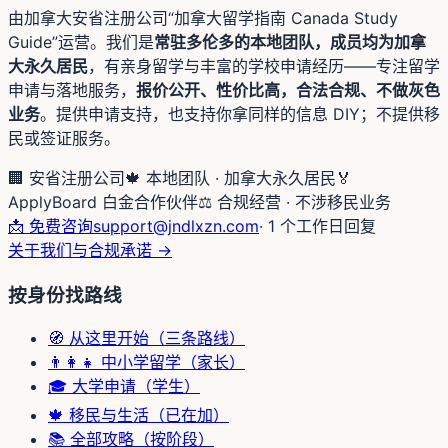
由加拿大安省注册公司“加拿大留学指南 Canada Study
Guide”运营。我们是
常驻多伦多的本地团队，成员均为加拿
大永久居民
，有亲身留学与丰富的学校申请经历——专注留学
申请与落地服务，
报价公开、性价比高，合法合规、不做灰色
业务
。提供申请支持，也支持你拿同样的信息 DIY；不提供移
民或签证服务。
🏢 安省注册公司
🍁 本地团队 · 加拿大永久居民
🏅
ApplyBoard 白金合作伙伴
⚖️ 合规经营 · 不涉移民业务
📩 免费咨询
support@jndlxzn.com
· 1 个工作日回复
关于我们与合规承诺 →
按身份找路线
🧭 从这里开始（三条路线）
👨‍👩‍👧 中小学留学（家长）
🎓 大学申请（学生）
🍁 移民与生活（已在加）
📚 全部攻略（按阶段）