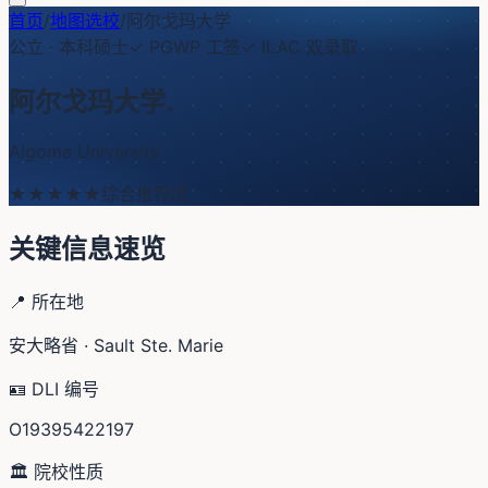
首页
/
地图选校
/
阿尔戈玛大学
公立
·
本科硕士
✓ PGWP 工签
✓ ILAC 双录取
阿尔戈玛大学
.
Algoma University
★★★
★★
综合推荐度
关键信息速览
📍 所在地
安大略省 · Sault Ste. Marie
🪪 DLI 编号
O19395422197
🏛️ 院校性质