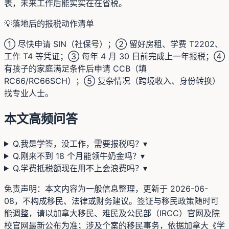
表，未来工作后能实实在在省税。
💡
落地后的报税动作清单
① 尽快申请 SIN（社保号）；② 留好房租、学费 T2202、
工作 T4 等凭证；③ 每年 4 月 30 日前完成上一年报税；④
有孩子的家庭满足条件后申请 CCB（填
RC66/RC66SCH）；⑤ 复杂情况（跨境收入、身份转换）
找专业人士。
本文高频问答
Q.
我是学签，没工作，需要报税吗？
▾
Q.
刚来不到 18 个月能领牛奶金吗？
▾
Q.
学费抵税额现在用不上会浪费吗？
▾
免责声明：本文内容为一般信息整理，更新于
2026-06-
08
，不构成移民、法律或财务建议。签证与移民政策随时可
能调整，请以加拿大移民、难民及公民部（IRCC）官网及院
校官网最新公布为准；涉及个案的移民事务，依据加拿大《学