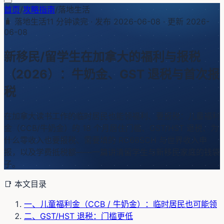
首页
/
攻略指南
/
落地生活
🧳
落地生活
11
分钟读完 · 发布
2026-06-08
· 更新
2026-
06-08
新移民/留学生在加拿大的福利与报税
（2026）：牛奶金、GST 退税与首次报
税
在加拿大读书工作的临时居民也能领福利、要报税：儿童福利
金（CCB/牛奶金）的 18 个月居住门槛、GST/HST 退税、为
什么零收入也要报税、需要填的 RC66SCH 与世界收入申
报，以及学费抵税额——一篇讲清留学生与新移民家庭的钱袋
子。
📑 本文目录
一、儿童福利金（CCB / 牛奶金）：临时居民也可能领
二、GST/HST 退税：门槛更低