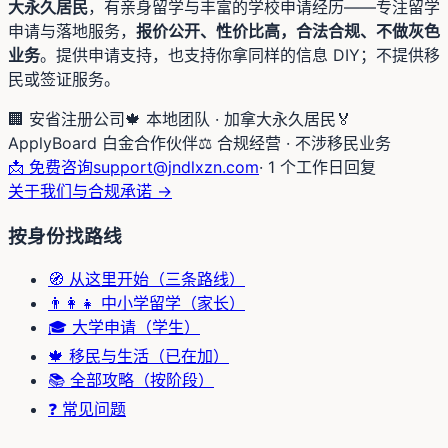
大永久居民
，有亲身留学与丰富的学校申请经历——专注留学
申请与落地服务，
报价公开、性价比高，合法合规、不做灰色
业务
。提供申请支持，也支持你拿同样的信息 DIY；不提供移
民或签证服务。
🏢 安省注册公司
🍁 本地团队 · 加拿大永久居民
🏅
ApplyBoard 白金合作伙伴
⚖️ 合规经营 · 不涉移民业务
📩 免费咨询
support@jndlxzn.com
· 1 个工作日回复
关于我们与合规承诺 →
按身份找路线
🧭 从这里开始（三条路线）
👨‍👩‍👧 中小学留学（家长）
🎓 大学申请（学生）
🍁 移民与生活（已在加）
📚 全部攻略（按阶段）
❓ 常见问题