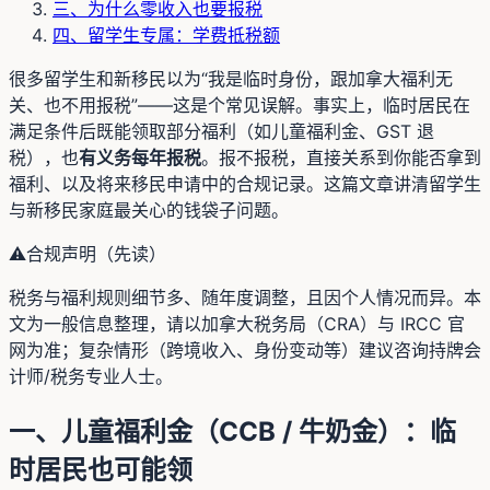
三、为什么零收入也要报税
四、留学生专属：学费抵税额
很多留学生和新移民以为“我是临时身份，跟加拿大福利无
关、也不用报税”——这是个常见误解。事实上，临时居民在
满足条件后既能领取部分福利（如儿童福利金、GST 退
税），也
有义务每年报税
。报不报税，直接关系到你能否拿到
福利、以及将来移民申请中的合规记录。这篇文章讲清留学生
与新移民家庭最关心的钱袋子问题。
⚠️
合规声明（先读）
税务与福利规则细节多、随年度调整，且因个人情况而异。本
文为一般信息整理，请以加拿大税务局（CRA）与 IRCC 官
网为准；复杂情形（跨境收入、身份变动等）建议咨询持牌会
计师/税务专业人士。
一、儿童福利金（CCB / 牛奶金）：临
时居民也可能领