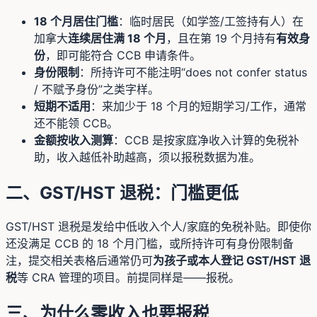
18 个月居住门槛
：临时居民（如学签/工签持有人）在
加拿大
连续居住满 18 个月
，且在第 19 个月持有
有效身
份
，即可能符合 CCB 申请条件。
身份限制
：所持许可不能注明“does not confer status
/ 不赋予身份”之类字样。
短期不适用
：来加少于 18 个月的短期学习/工作，通常
还不能领 CCB。
金额按收入测算
：CCB 是按家庭净收入计算的免税补
助，收入越低补助越高，须以报税数据为准。
二、GST/HST 退税：门槛更低
GST/HST 退税是发给中低收入个人/家庭的免税补贴。即使你
还没满足 CCB 的 18 个月门槛，或所持许可有身份限制备
注，提交相关表格后通常仍可
为孩子或本人登记 GST/HST 退
税
等 CRA 管理的项目。前提同样是——报税。
三、为什么零收入也要报税