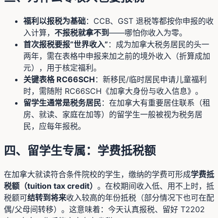
福利以报税为基础
：CCB、GST 退税等都按你申报的收
入计算，
不报税就拿不到
——哪怕你收入为零。
首次报税要报“世界收入”
：成为加拿大税务居民的头一
两年，需在表格中申报来加之前的境外收入（折算成加
元），用于核定福利。
关键表格 RC66SCH
：新移民/临时居民申请儿童福利
时，需随附 RC66SCH《加拿大身份与收入信息》。
留学生通常是税务居民
：在加拿大有重要居住联系（租
房、就读、家庭在加等）的留学生一般被视为税务居
民，应每年报税。
四、留学生专属：学费抵税额
在加拿大就读符合条件院校的学生，缴纳的学费可形成
学费抵
税额（tuition tax credit）
。在校期间收入低、用不上时，抵
税额可
结转到将来
收入较高的年份抵税（部分情况下也可在配
偶/父母间转移）。这意味着：今天认真报税、留好 T2202