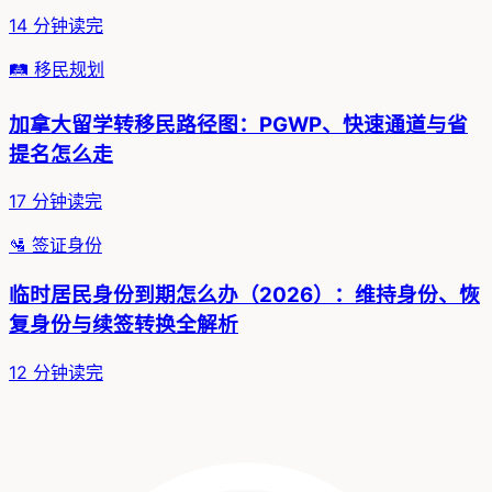
14
分钟读完
🛤️
移民规划
加拿大留学转移民路径图：PGWP、快速通道与省
提名怎么走
17
分钟读完
🛂
签证身份
临时居民身份到期怎么办（2026）：维持身份、恢
复身份与续签转换全解析
12
分钟读完